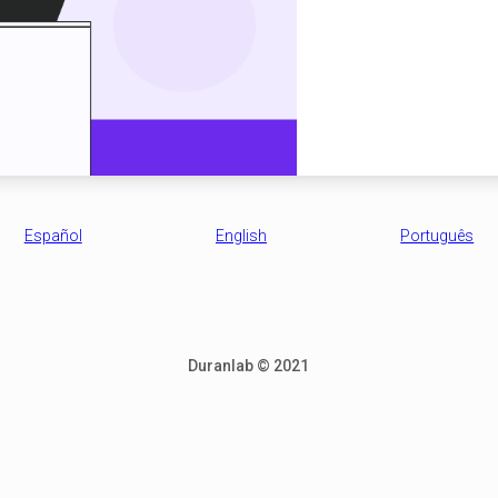
Español
English
Português
Duranlab © 2021