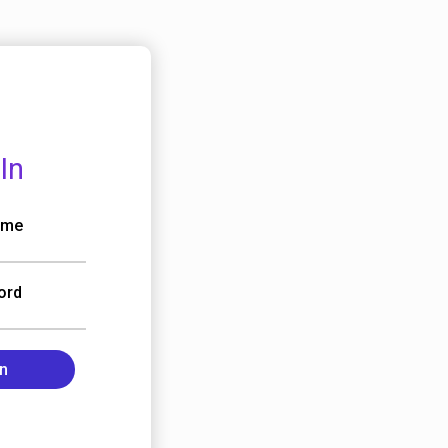
In
name
ord